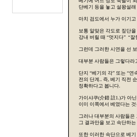
베기에 어느 정도 숙달이 
단베기 등을 놓고 설왕설래
마치 검도에서 누가 이기고
보통 알맞은 각도로 짚단을 
강내 버릴 때 “멋지다” “잘
그런데 그러한 시연을 선 보
대부분 사람들은 그렇다라고
단지 “베기의 각” 또는 “
전의 단계.. 즉, 베기 직
정확하다고 봅니다.
가이샤쿠(介錯 註1.)가 아
이미 이쪽에서 베였다는 것
그러나 대부분의 사람들은 
그 결과만을 보고 속단하는
또한 이러한 속단으로 베기