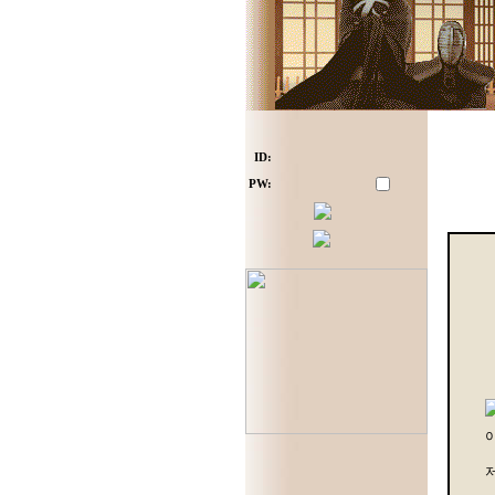
ID:
PW: