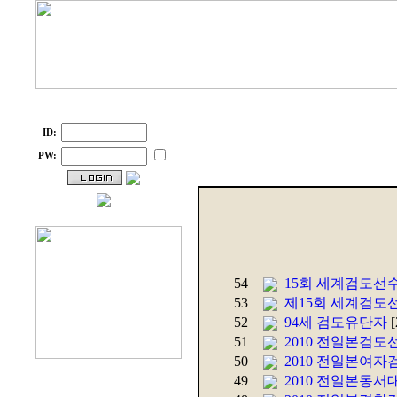
ID:
PW:
54
15회 세계검도선
53
제15회 세계검도
52
94세 검도유단자
[
51
2010 전일본검
50
2010 전일본여
49
2010 전일본동