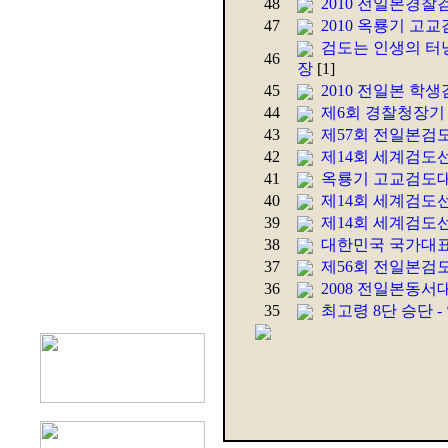
48
2010 전일본경
47
2010 옥룡기 고
검도는 인생의 터
46
장
[1]
45
2010 전일본 
44
제6회 경찰청장기
43
제57회 전일본검
42
제14회 세계검도
41
옥룡기 고교검도
40
제14회 세계검도
39
제14회 세계검도
38
대한민국 국가대표 
37
제56회 전일본검
36
2008 전일본동
35
최고령 8단 승단 -