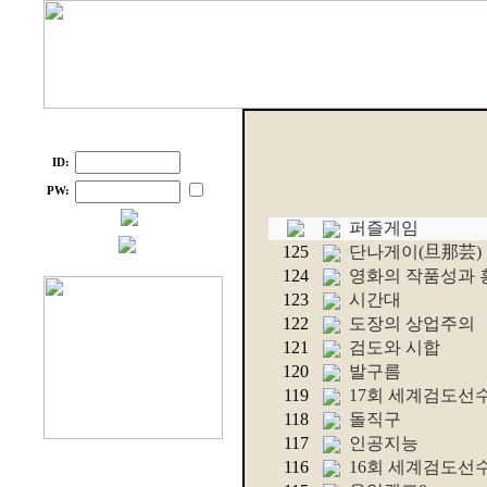
ID:
PW:
퍼즐게임
125
단나게이(旦那芸)
124
영화의 작품성과 
123
시간대
122
도장의 상업주의
121
검도와 시합
120
발구름
119
17회 세계검도선
118
돌직구
117
인공지능
116
16회 세계검도선