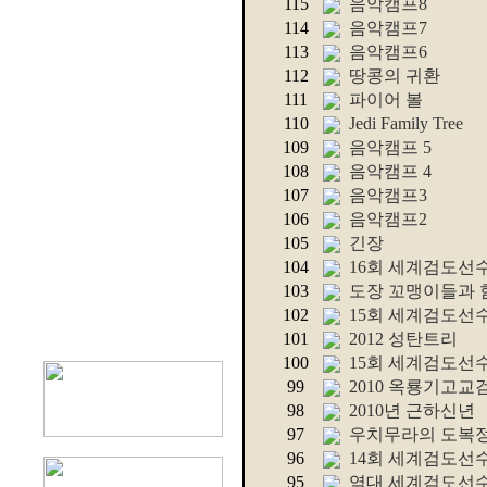
115
음악캠프8
114
음악캠프7
113
음악캠프6
112
땅콩의 귀환
111
파이어 볼
110
Jedi Family Tree
109
음악캠프 5
108
음악캠프 4
107
음악캠프3
106
음악캠프2
105
긴장
104
16회 세계검도선
103
도장 꼬맹이들과 함
102
15회 세계검도선
101
2012 성탄트리
100
15회 세계검도선
99
2010 옥룡기고
98
2010년 근하신년
97
우치무라의 도복
96
14회 세계검도선
95
역대 세계검도선