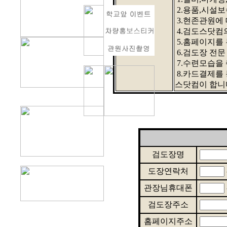
2.용품,시설보
3.현존관원에 
4.검도스닷컴
혜택
5.홈페이지를
6.검도장 전
7.수련모습을
8.카드결제를
스닷컴이 합니
검도장명
도장연락처
관장님휴대폰
검도장주소
홈페이지주소