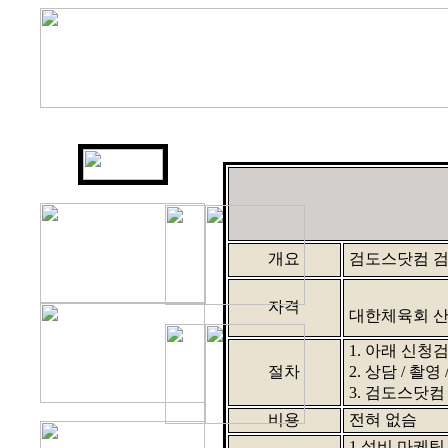
개요
검도스닷컴 검
자격
대한체육회 산
1. 아래 신
절차
2. 상담 / 촬
3. 검도스닷
비용
전혀 없슴
1.설비,마케팅