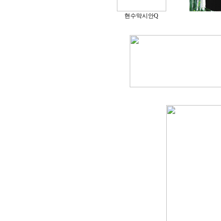
현수막시안Q